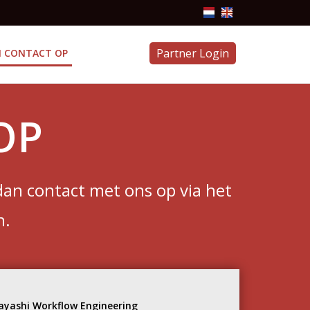
Partner Login
 CONTACT OP
OP
an contact met ons op via het
h.
ayashi Workflow Engineering