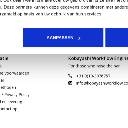
. Ook delen we informatie over uw gebruik van onze site met on
e. Deze partners kunnen deze gegevens combineren met andere i
erzameld op basis van uw gebruik van hun services.
AANPASSEN
atie
Kobayashi Workflow Engin
s
For those who raise the bar
ne voorwaarden
+31(0)10-3076757
mer
info@kobayashiworkflow.c
methoden
/ Privacy Policy
d en levering
ntact op