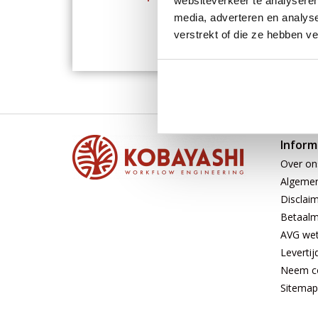
websiteverkeer te analyseren
media, adverteren en analys
verstrekt of die ze hebben v
Inform
Over on
Algeme
Disclai
Betaal
AVG wet 
Levertij
Neem co
Sitemap