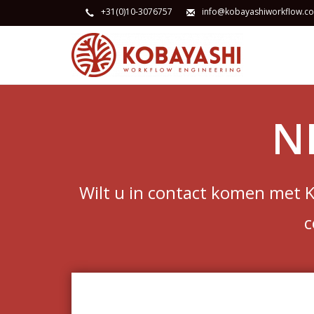
+31(0)10-3076757
info@kobayashiworkflow.c
N
Wilt u in contact komen met 
c