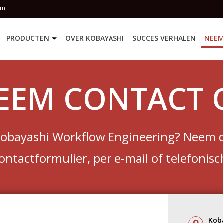
om
PRODUCTEN
OVER KOBAYASHI
SUCCES VERHALEN
NEEM
EEM CONTACT 
Kobayashi Workflow Engineering? Neem d
ontactformulier, per e-mail of telefonisc
Kob