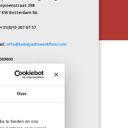
orpioenstraat 298
7 KW Rotterdam NL
 +31(0)10 307 67 57
ail:
info@kobayashiworkflow.com
9669600
NL002226926B73
15INGB0007956660
Over
ia te bieden en ons