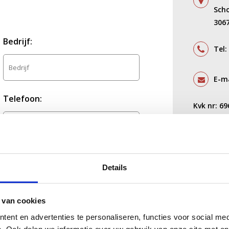
Sch
306
Bedrijf:
Tel:
E-m
Telefoon:
Kvk nr: 6
BTW nr: 
IBAN: NL
Bericht:
*
Details
 van cookies
ent en advertenties te personaliseren, functies voor social med
Verstuur