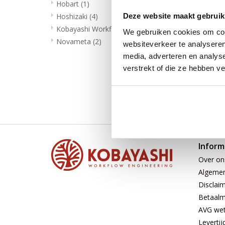
Hobart
(1)
Hoshizaki
(4)
Deze website maakt gebruik
Kobayashi Workflow Engineering
(14)
We gebruiken cookies om cont
Novameta
(2)
websiteverkeer te analyseren
media, adverteren en analys
verstrekt of die ze hebben v
Inform
Over on
Algeme
Disclai
Betaal
AVG wet 
Levertij