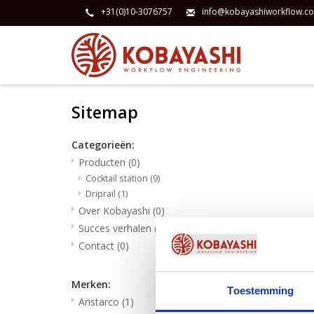
+31(0)10-3076757
info@kobayashiworkflow.c
Sitemap
Categorieën:
Producten
(0)
Cocktail station
(9)
Driprail
(1)
Over Kobayashi
(0)
Succes verhalen
(0)
Contact
(0)
Merken:
Toestemming
Aristarco
(1)