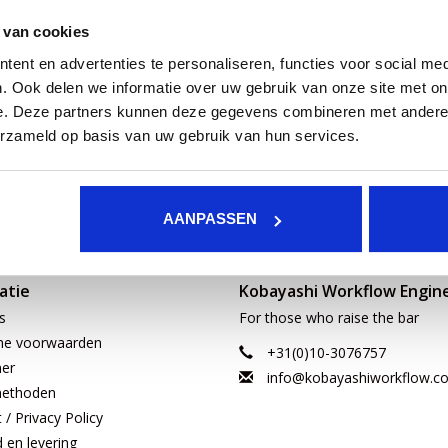
 van cookies
ent en advertenties te personaliseren, functies voor social med
. Ook delen we informatie over uw gebruik van onze site met on
e. Deze partners kunnen deze gegevens combineren met andere i
erzameld op basis van uw gebruik van hun services.
AANPASSEN
atie
Kobayashi Workflow Engin
s
For those who raise the bar
ne voorwaarden
+31(0)10-3076757
mer
info@kobayashiworkflow.c
methoden
/ Privacy Policy
d en levering