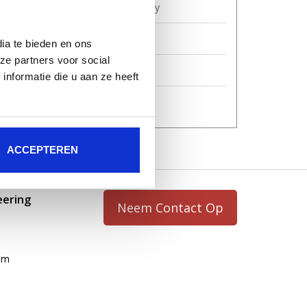
AVG wet / Privacy Policy
Levertijd en levering
ia te bieden en ons
ze partners voor social
Neem contact op
nformatie die u aan ze heeft
Sitemap
ACCEPTEREN
eering
Neem Contact Op
om