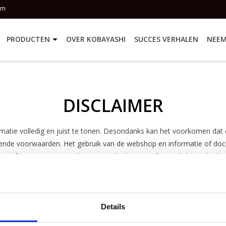
om
PRODUCTEN
OVER KOBAYASHI
SUCCES VERHALEN
NEEM
DISCLAIMER
atie volledig en juist te tonen. Desondanks kan het voorkomen dat 
vullende voorwaarden. Het gebruik van de webshop en informatie of d
tie, of vorm van vergoeding voor schade van welke aard dan ook, dat
Details