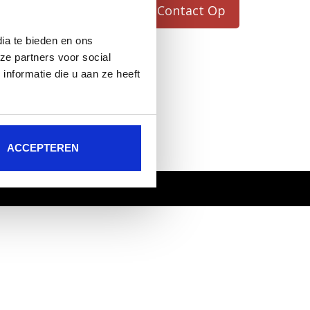
eering
Neem Contact Op
ia te bieden en ons
ze partners voor social
om
nformatie die u aan ze heeft
ACCEPTEREN