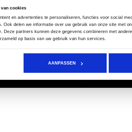
atie
Kobayashi Workflow Engin
 van cookies
s
For those who raise the bar
ne voorwaarden
ent en advertenties te personaliseren, functies voor social med
+31(0)10-3076757
mer
. Ook delen we informatie over uw gebruik van onze site met on
info@kobayashiworkflow.c
methoden
e. Deze partners kunnen deze gegevens combineren met andere i
/ Privacy Policy
erzameld op basis van uw gebruik van hun services.
d en levering
ntact op
AANPASSEN
© Copyright 2026 Kobayashi Workflow Engineering