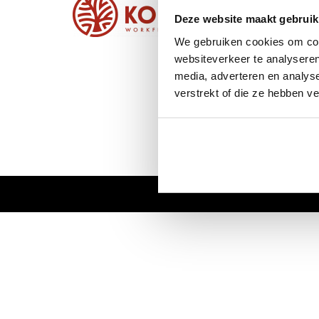
Inform
Deze website maakt gebruik
Over on
Algeme
We gebruiken cookies om cont
Disclai
websiteverkeer te analyseren
Betaal
media, adverteren en analys
AVG wet 
verstrekt of die ze hebben v
Levertij
Neem co
Sitemap