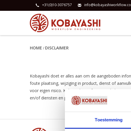
+31(0)10-3076757
info@kobayashiworkflow.c
HOME
DISCLAIMER
/
Kobayashi doet er alles aan om de aangeboden inform
foute plaatsing, wijziging in product, dienst of aan
voor eigen risico. Kobayashi geeft geen enkele garan
en/of diensten en producten van Kobayashi.
Toestemming