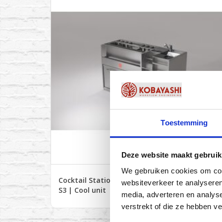
ADD TO CART
Toestemming
Deze website maakt gebruik
We gebruiken cookies om cont
Cocktail Station | KB-1600-
websiteverkeer te analyseren
S3 | Cool unit
media, adverteren en analys
verstrekt of die ze hebben v