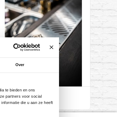
ADD TO CART
Over
ia te bieden en ons
ze partners voor social
Diprail
nformatie die u aan ze heeft