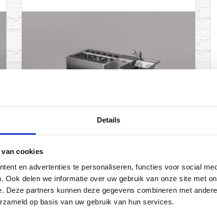
ADD TO CART
Details
 van cookies
ent en advertenties te personaliseren, functies voor social med
Cocktail Station | KB-1300-
. Ook delen we informatie over uw gebruik van onze site met on
D1
e. Deze partners kunnen deze gegevens combineren met andere i
erzameld op basis van uw gebruik van hun services.