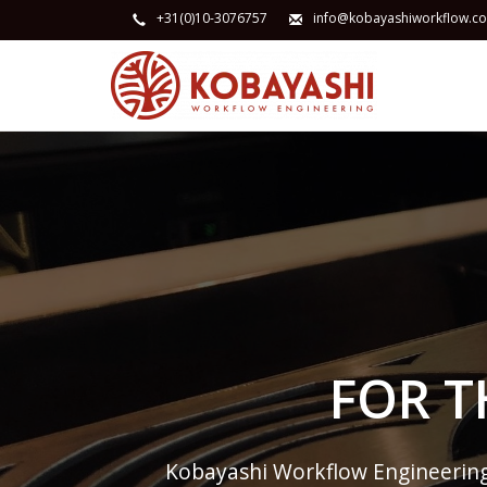
+31(0)10-3076757
info@kobayashiworkflow.c
FOR T
Kobayashi Workflow Engineering d