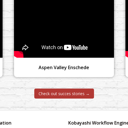
Aspen Valley Enschede
Check out succes stories →
ation
Kobayashi Workflow Engin