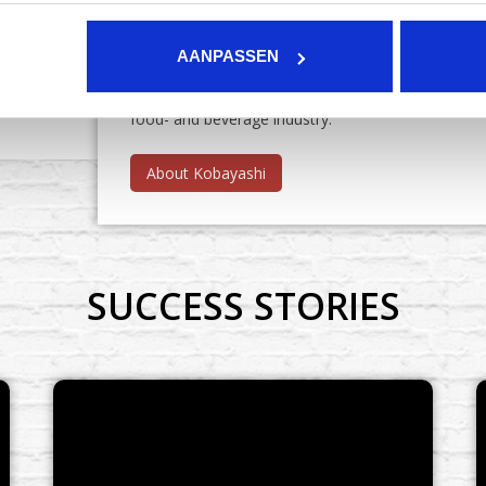
ABOUT KOBAYASHI
AANPASSEN
Kobayashi Workflow Engineering designs, produces a
food- and beverage industry.
About Kobayashi
SUCCESS STORIES